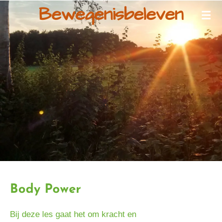
Bewegenisbeleven
Ga
direct
naar
de
hoofdinhoud
Body Power
Bij deze les gaat het om kracht en